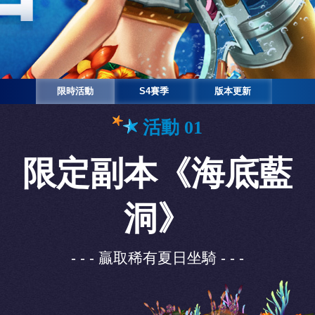
限時活動
S4賽季
版本更新
活動 01
限定副本《海底藍
洞》
- - - 贏取稀有夏日坐騎 - - -