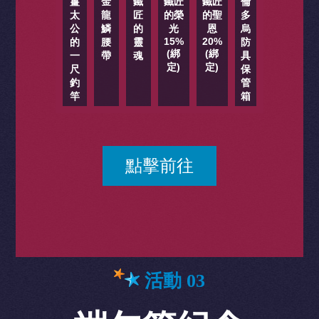
薑
金
鐵
鐵匠
鐵匠
倫
太
龍
匠
的榮
的聖
多
公
鱗
的
光
恩
烏
15%
20%
的
腰
靈
防
(綁
(綁
一
帶
魂
具
定)
定)
尺
保
釣
管
竿
箱
點擊前往
活動 03