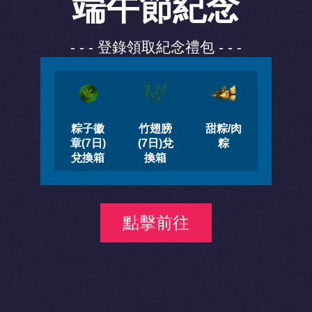
端午節紀念
- - - 登錄領取紀念禮包 - - -
粽子徽
竹翅膀
甜粽/肉
章(7日)
(7日)兌
粽
兌換箱
換箱
點擊前往