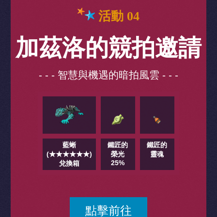
活動 04
加茲洛的競拍邀請
- - - 智慧與機遇的暗拍風雲 - - -
藍蜥
鐵匠的
鐵匠的
(★★★★★★)
榮光
靈魂
25%
兌換箱
點擊前往