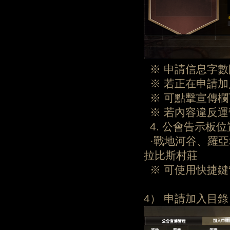
※ 申請信息字數
※ 若正在申請加
※ 可點擊宣傳欄
※ 若內容違反運
4. 公會告示板位
·戰地河谷、羅亞
拉比斯村莊
※ 可使用快捷鍵
4） 申請加入目錄