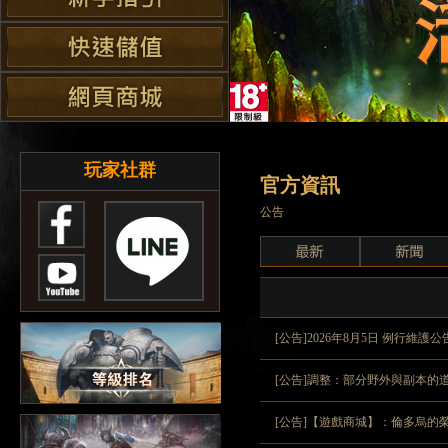
玩家社群
官方資訊
公告
[公告]2026年8月5日 例行維
[公告]調整：部分野外與副本的
[公告]【遊戲商城】：倫多烏的榮