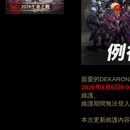
親愛的DEKARO
202
5
年
8月6日
9:
維護。
維護期間無法登入
本次更新維護內容