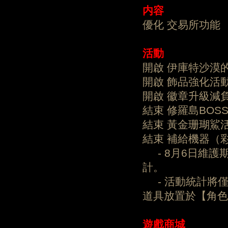
内容
優化 交易所功能
活動
開啟 伊庫特沙漠
開啟 飾品強化活
開啟 徽章升級減
結束 修羅島BOS
結束 黃金珊瑚鯊
結束 補給機器（
- 8月6日維護
計。
- 活動統計將
道具放置於【角色
遊戲商城