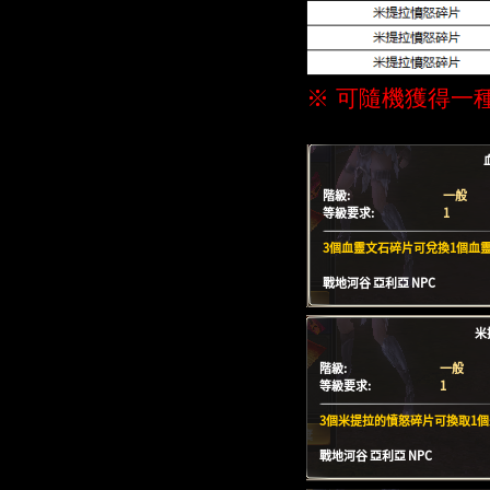
※ 可隨機獲得一