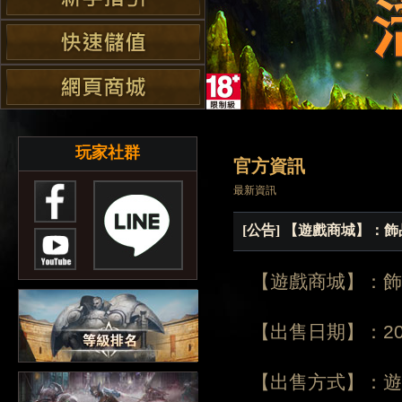
玩家社群
官方資訊
最新資訊
[公告] 【遊戲商城】：
【遊戲商城】：飾
【出售日期】：202
【出售方式】：遊