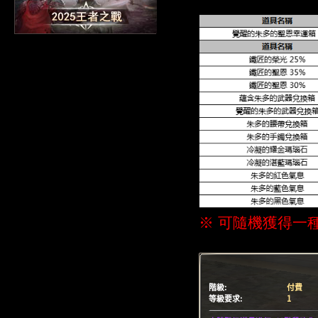
※ 可隨機獲得一