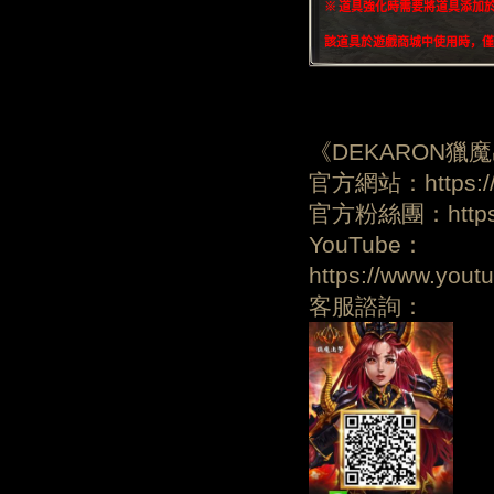
《DEKARON獵
官方網站：https://d
官方粉絲團：https:/
YouTube：
https://www.yo
客服諮詢：