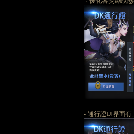
- 優化各獎勵狀
- 通行證UI界面