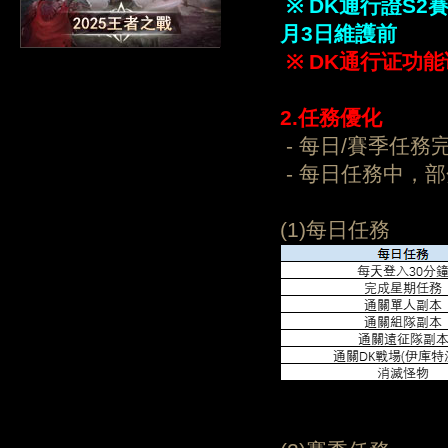
※ DK通行證
S2
賽
月
3
日維護前
※
DK通行证功能
2
.任務
優化
- 每日/賽季任
- 每日任務中，
(1)每日任務