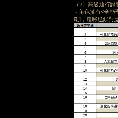
（2）高級通行證
- 角色擁有<全能
勵]，還將也鎖對