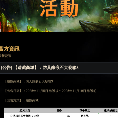
官方資訊
最新資訊
[公告] 【遊戲商城】：防具鑲嵌石大發箱3
【遊戲商城】：防具鑲嵌石大發箱3
【出售日期】：2025年11月5日 維護後 ~ 2025年11月19日 維護前
【出售方式】：遊戲商城