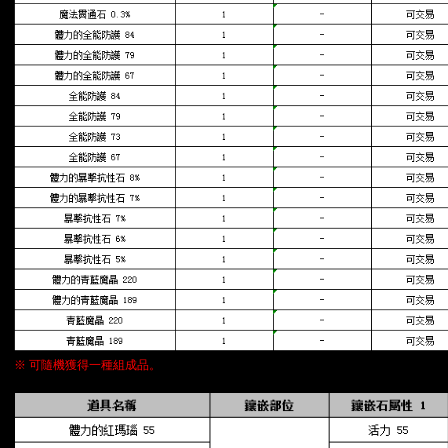
※ 可隨機獲得一種組成品。