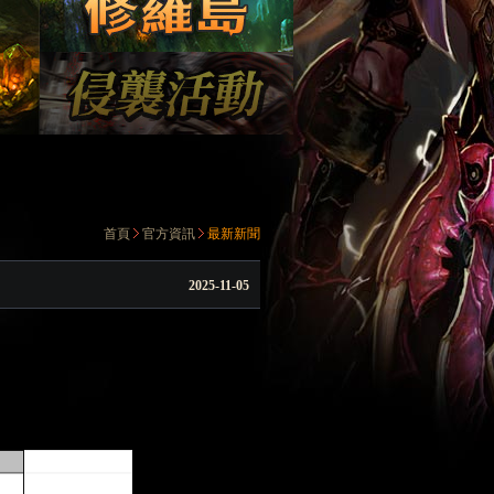
首頁
官方資訊
最新新聞
2025-11-05