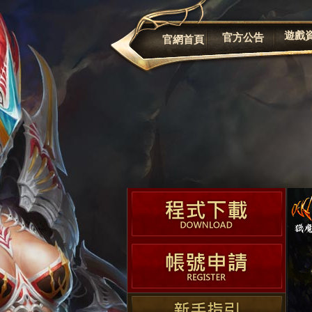
公告
遊戲
官方公告
官網首頁