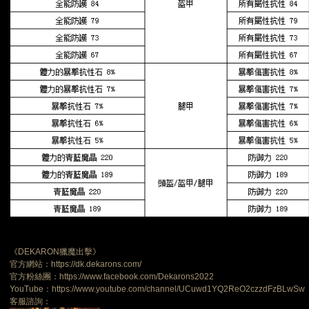
《DEKARON獵魔出擊》
官方網站：https://dk.dekarons.com/
官方粉絲團：https://www.facebook.com/Dekarons2022
YouTube：https://www.youtube.com/channel/UCuwd1YQ2ReO2czzdFzBLwSw
客服諮詢：