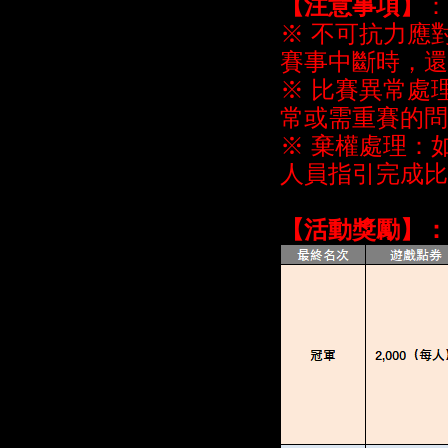
【
注意事項
】
：
※ 不可抗力應
賽事中斷時，還
※ 比賽異常處
常或需重賽的問
※ 棄權處理：
人員指引完成比
【活動獎勵】：