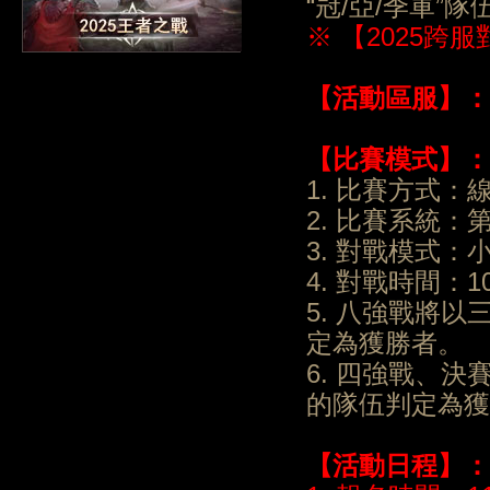
“冠/亞/季軍”
※ 【2025
【
活動區服
】：
【比賽模式】
：
1. 比賽方式：
2. 比賽系統：
3. 對戰模式：小
4. 對戰時間：
5. 八強戰將
定為獲勝者。
6. 四強戰、
的隊伍判定為獲
【
活動日程
】
：