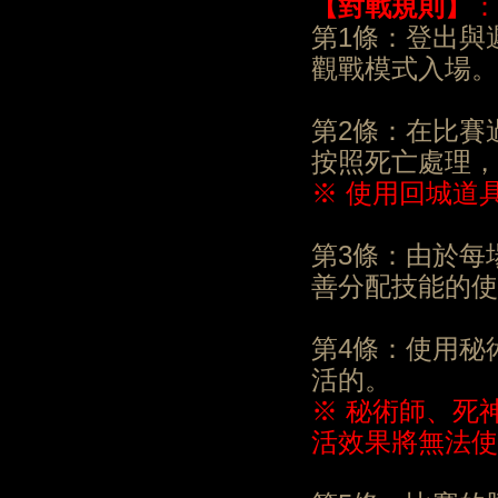
【
對戰規則
】
：
第1條：登出與
觀戰模式入場。
第2條：在比賽
按照死亡處理，
※ 使用回城道
第3條：由於每
善分配技能的使
第4條：使用秘
活的。
※ 秘術師、死
活效果將無法使