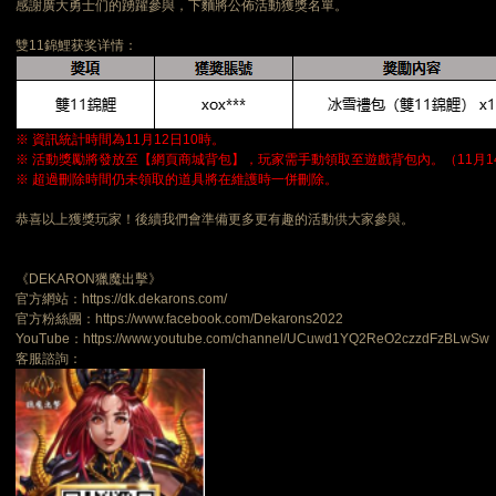
感謝廣大勇士们的踴躍參與，下麵將公佈活動獲獎名單。
雙11錦鯉获奖详情：
※ 資訊統計時間為11月12日10時。
※ 活動獎勵將發放至【網頁商城背包】，玩家需手動領取至遊戲背包內。（11月1
※ 超過刪除時間仍未領取的道具將在維護時一併刪除。
恭喜以上獲獎玩家！後續我們會準備更多更有趣的活動供大家參與。
《DEKARON獵魔出擊》
官方網站：https://dk.dekarons.com/
官方粉絲團：https://www.facebook.com/Dekarons2022
YouTube：https://www.youtube.com/channel/UCuwd1YQ2ReO2czzdFzBLwSw
客服諮詢：