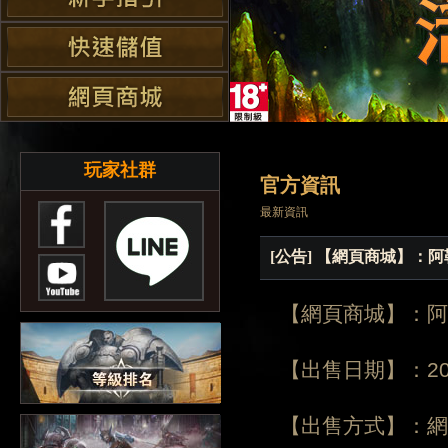
玩家社群
官方資訊
最新資訊
[公告] 【網頁商城】：阿
【網頁商城】：阿
【出售日期】：2025
【出售方式】：網