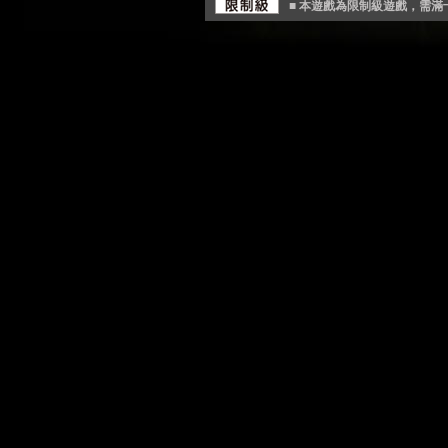
■ 本遊戲為限制級遊戲，需滿