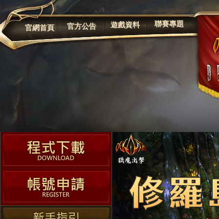
公告
聯賽專題
遊戲資料
官方公告
官網首頁