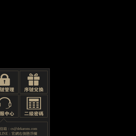
箱：cs@dekarons.com
LINE：官網右側懸浮欄