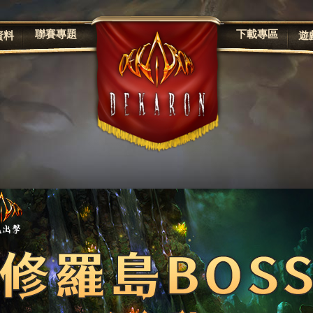
聯賽專題
下載專區
資料
遊