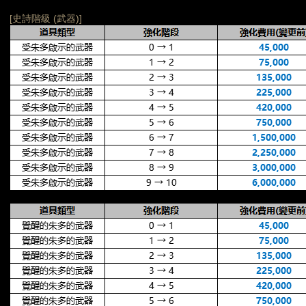
[史詩階級 (武器)]