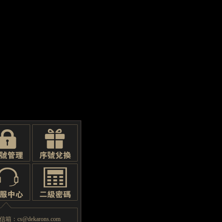
箱：cs@dekarons.com