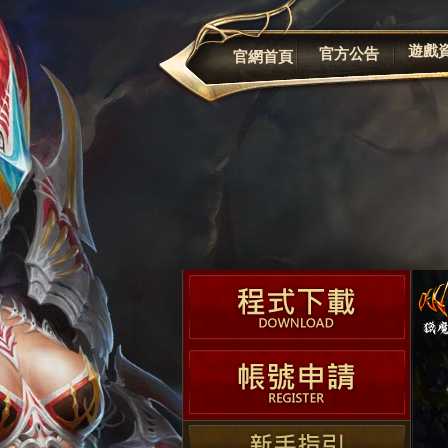
公告
遊戲
官方公告
官網首頁