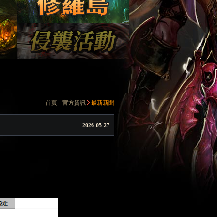
首頁
官方資訊
最新新聞
2026-05-27