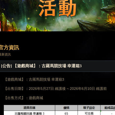
官方資訊
最新資訊
[公告] 【遊戲商城】：古羅馬競技場 幸運箱3
【遊戲商城】：古羅馬競技場 幸運箱3
【出售日期】：2026年5月27日 維護後 ~ 2026年6月10日 維護前
【出售方式】：遊戲商城