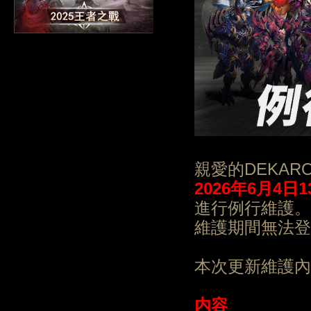
親愛的DEKAR
202
6
年
6月4日1
進行例行維護。
維護期間無法登
本次更新維護內
内容