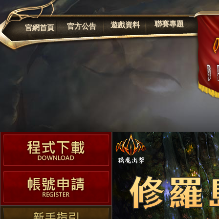
公告
聯賽專題
遊戲資料
官方公告
官網首頁