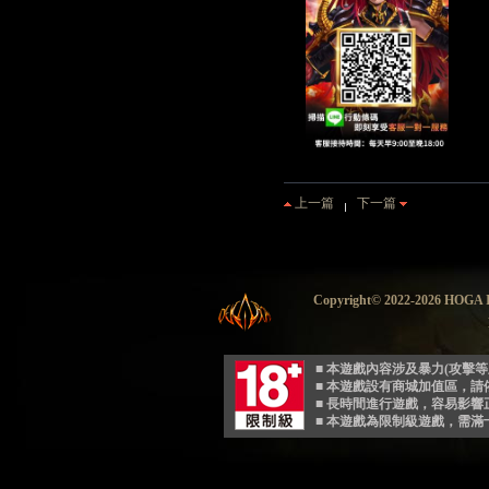
上一篇
下一篇
Copyright© 2022-2026 HO
■ 本遊戲內容涉及暴力(攻擊
■ 本遊戲設有商城加值區，
■ 長時間進行遊戲，容易影
■ 本遊戲為限制級遊戲，需滿