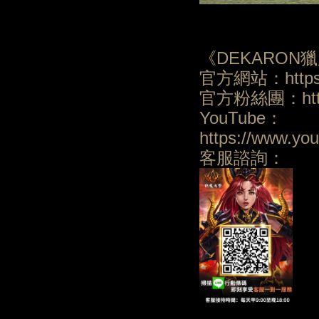
《DEKARON
官方網站：https:/
官方粉絲團：https:
YouTube：
https://www.y
客服諮詢：