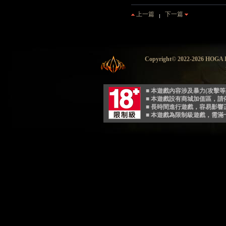
上一篇
下一篇
Copyright© 2022-2026 HO
■ 本遊戲內容涉及暴力(攻擊
■ 本遊戲設有商城加值區，
■ 長時間進行遊戲，容易影
■ 本遊戲為限制級遊戲，需滿