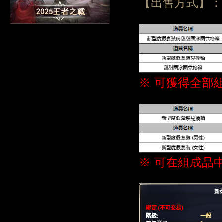
【出售方式】：
※ 可獲得全部
※ 可在組成品