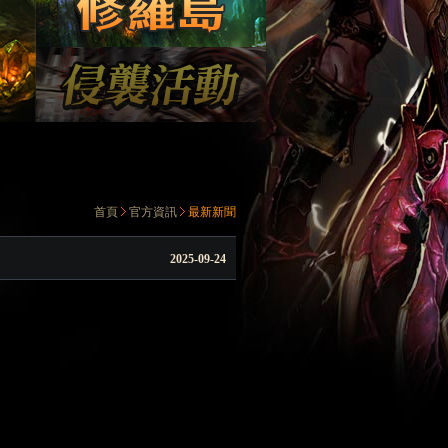
首頁
官方資訊
最新新聞
2025-09-24