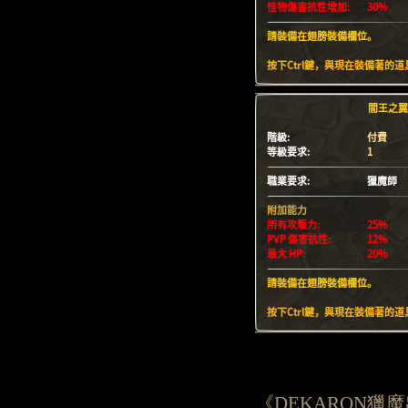
《DEKARON獵