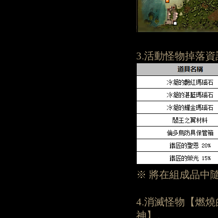
3.活動怪物掉落資
※ 將在組成品中
4.消滅怪物【燃
神】。