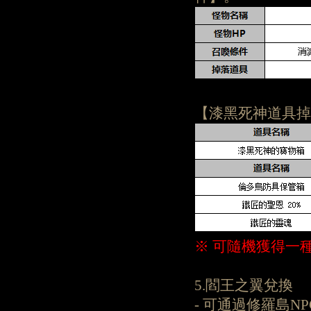
【漆黑死神道具掉
※ 可隨機獲得一
5.閻王之翼兌換
- 可通過修羅島N