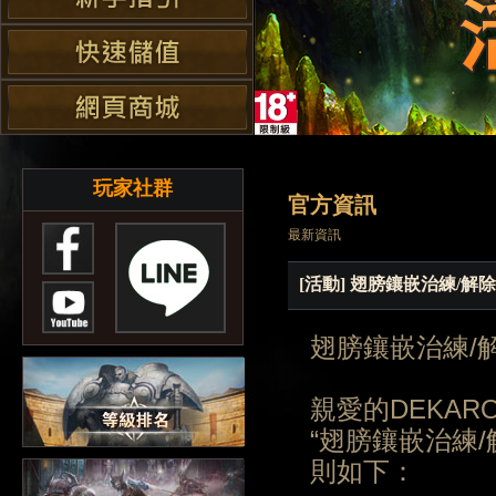
玩家社群
官方資訊
最新資訊
[活動] 翅膀鑲嵌治練/
翅膀鑲嵌治練/
親愛的DEKAR
“翅膀鑲嵌治練
則如下：