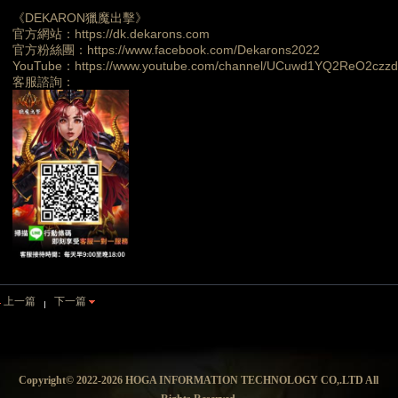
《DEKARON獵魔出擊》
官方網站：https://dk.dekarons.com
官方粉絲團：https://www.facebook.com/Dekarons2022
YouTube：https://www.youtube.com/channel/UCuwd1YQ2ReO2czz
客服諮詢：
上一篇
下一篇
Copyright© 2022-2026 HOGA INFORMATION TECHNOLOGY CO,.LTD All