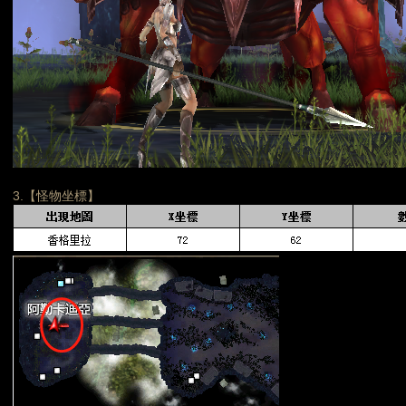
3.【怪物坐標】