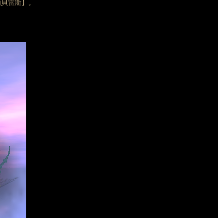
的貝雷斯】。