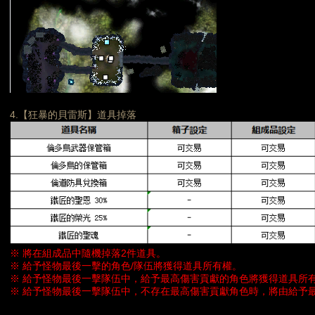
4.【狂暴的貝雷斯】道具掉落
※ 將在組成品中隨機掉落2件道具。
※ 給予怪物最後一擊的角色/隊伍將獲得道具所有權。
※ 給予怪物最後一擊隊伍中，給予最高傷害貢獻的角色將獲得道具所
※ 給予怪物最後一擊隊伍中，不存在最高傷害貢獻角色時，將由給予