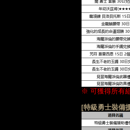
※ 可獲得所有
[特級勇士裝備援