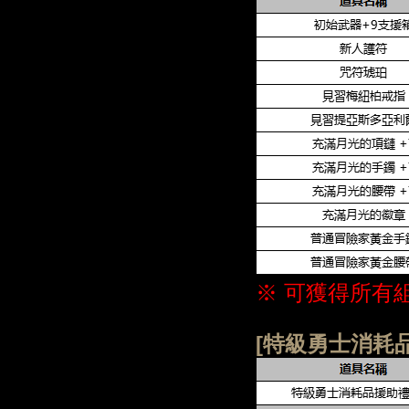
※ 可獲得所有
[特級勇士消耗品