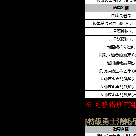
※ 可獲得所有
[特級勇士消耗品