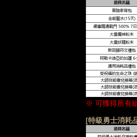
※ 可獲得所有
[特級勇士消耗品