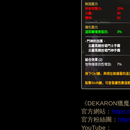
《DEKARON獵
官方網站：
https:
官方粉絲團：
htt
YouTube：