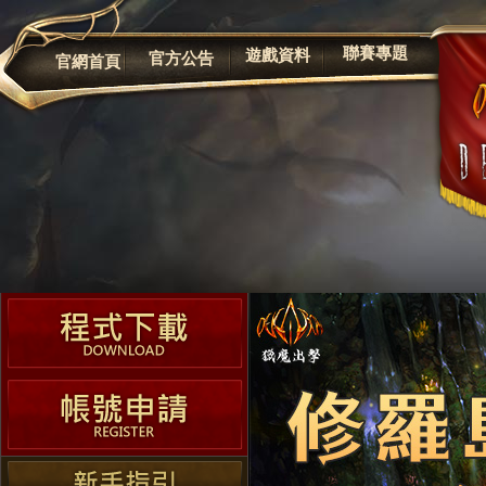
公告
聯賽專題
遊戲資料
官方公告
官網首頁