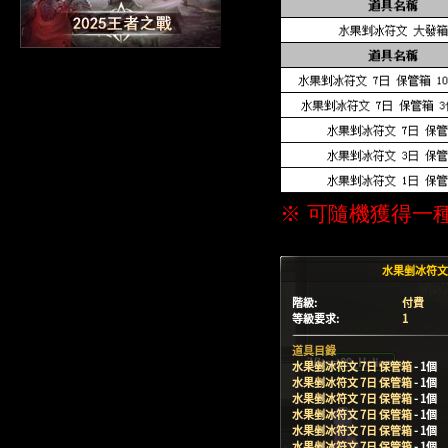
※ 可隨機獲得一