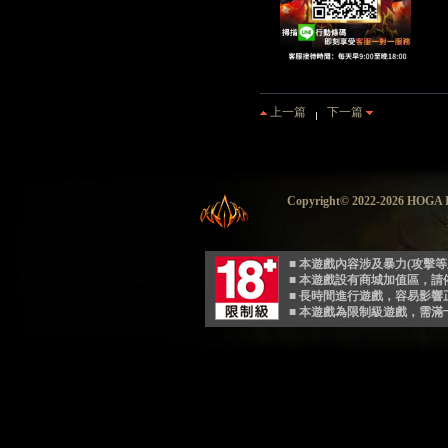
上一篇
下一篇
Copyright© 2022-2026 HO
■ 本遊戲內容涉及暴力(攻擊
■ 本遊戲設有商城加值區，
■ 長時間進行遊戲，容易影
■ 本遊戲為限制級遊戲，需滿