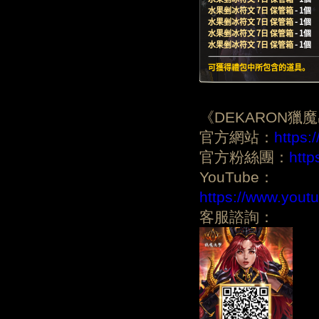
《DEKARON獵
官方網站：
https:
官方粉絲團：
htt
YouTube：
https://www.yo
客服諮詢：