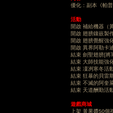
優化：副本《帕普
活動
開啟 補給機器（
開啟 翅膀鑲嵌製
開啟 翅膀覺醒強
開啟 異界阿勒卡
結束 劍聖翅膀[將
結束 大師技能強
結束 凜冽寒冬活
結束 狂暴的貝雷
結束 不滅的阿奎
結束 天道酬勤活
遊戲商城
上架 黃果醬50個