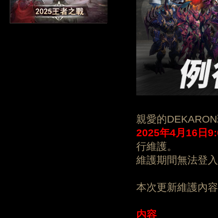
親愛的DEKARO
202
5
年
4
月
16
日
9
行維護。
維護期間無法登入
本次更新維護內容
内容