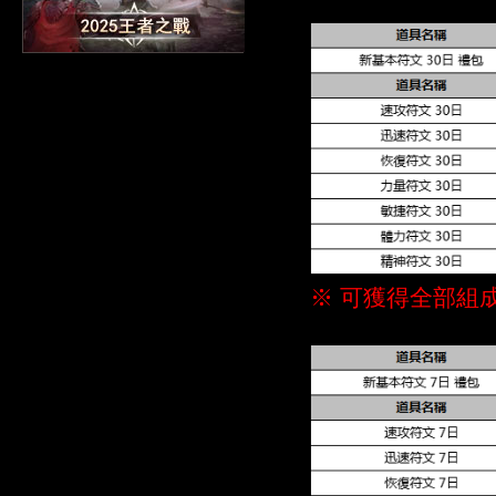
※ 可獲得全部組