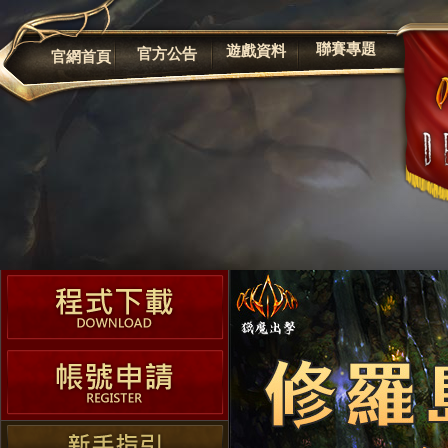
公告
聯賽專題
遊戲資料
官方公告
官網首頁