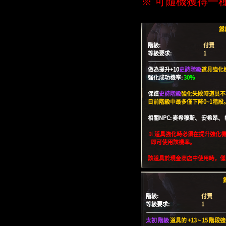
※ 可隨機獲得一