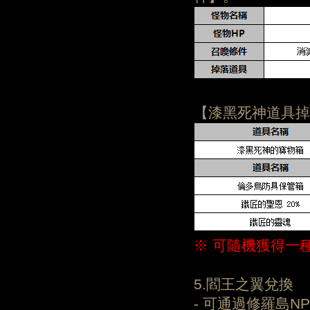
【漆黑死神道具掉
※ 可隨機獲得一
5.閻王之翼兌換
- 可通過修羅島N