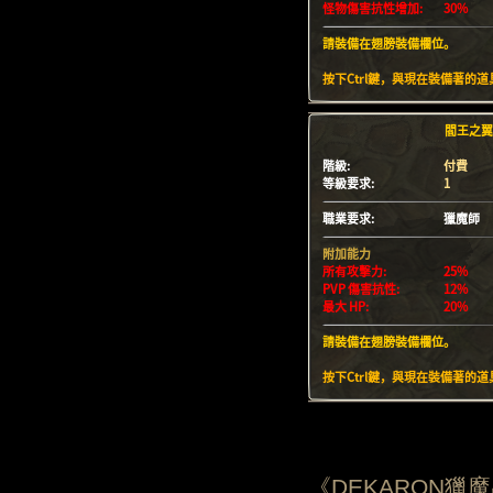
《DEKARON獵