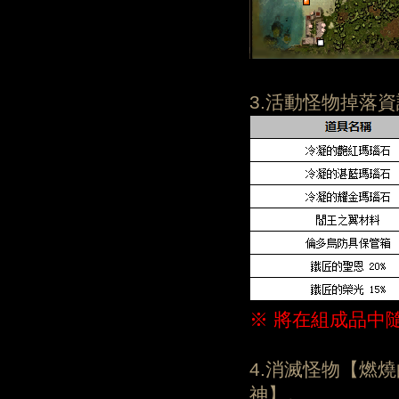
3.活動怪物掉落資
※ 將在組成品中
4.消滅怪物【燃
神】。