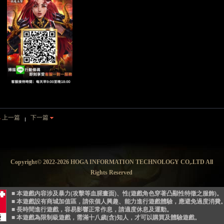
上一篇
下一篇
Copyright© 2022-2026 HOGA INFORMATION TECHNOLOGY CO,.LTD All
Rights Reserved
■ 本遊戲內容涉及暴力(攻擊等血腥畫面)、性(遊戲角色穿著凸顯性特徵之服飾)。
■ 本遊戲設有商城加值區，請依個人興趣、能力進行遊戲體驗，應避免過度消費
■ 長時間進行遊戲，容易影響正常作息，請適度休息及運動。
■ 本遊戲為限制級遊戲，需滿十八歲(含)知人，才可以購買及體驗遊戲。