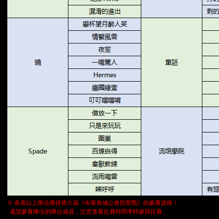
※ 恭喜以上隊伍獲得第六屆《布萊肯城公會防禦戰》的參賽資格！
還請參賽隊伍的隊伍成員，注意查看比賽時間準時參與比賽。