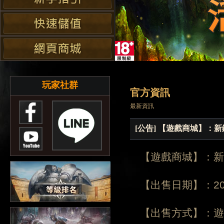
玩家社群
官方資訊
最新資訊
[公告] 【遊戲商城】：
【遊戲商城】：新
【出售日期】：202
【出售方式】：遊