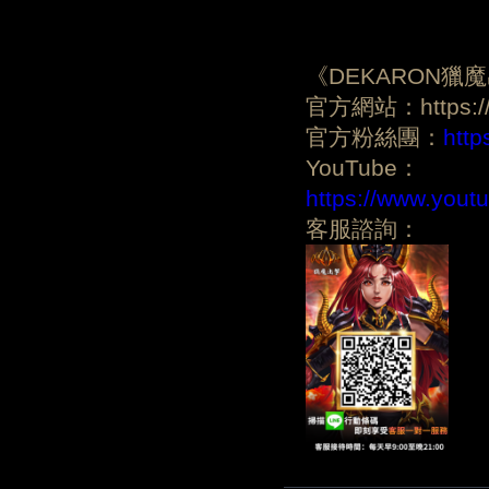
《DEKARON獵
官方網站：https://d
官方粉絲團：
htt
YouTube：
https://www.yo
客服諮詢：