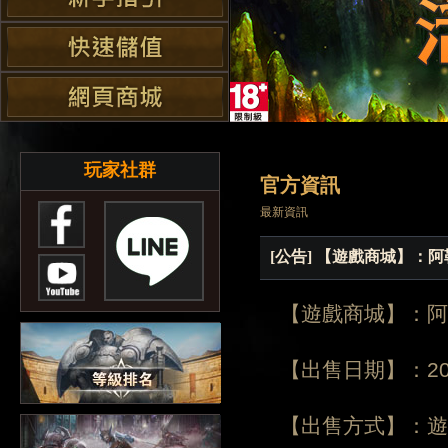
玩家社群
官方資訊
最新資訊
[公告] 【遊戲商城】：
【遊戲商城】：阿
【出售日期】：202
【出售方式】：遊