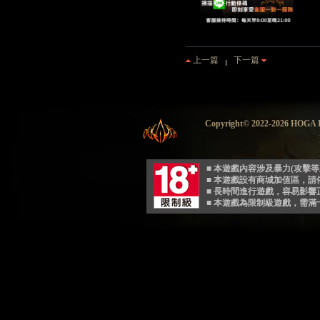
上一篇
下一篇
Copyright© 2022-2026 HO
■ 本遊戲內容涉及暴力(攻擊
■ 本遊戲設有商城加值區，
■ 長時間進行遊戲，容易影
■ 本遊戲為限制級遊戲，需滿