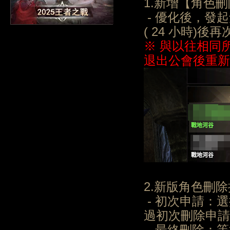
1.新增【角色
- 優化後，發
( 24 小時)
※ 與以往相同
退出公會後重新
2.新版角色刪
- 初次申請：
過初次刪除申請後
- 最終刪除：