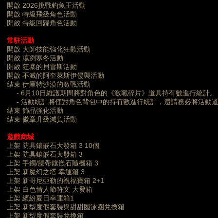
開啟 2026挑戰釣魚王活動
開啟 特級飛級角色活動
開啟 特級回歸角色活動
常駐活動
開啟 大師技能強化狂歡活動
開啟 凜冽寒冬活動
開啟 狂暴的貝雷斯活動
開啟 不滅的阿奎萊斯伊侵襲活動
結束 伊庫特沙漠的激戰活動
- 6月10日維護期間將對角色的《激戰碎片》道具持有數進行統計。
- 活動統計將僅對角色背包中的持有數進行統計，還請務必將活動
結束 飾品強化活動
結束 徽章升級減負活動
遊戲商城
上架 防具鑲嵌石大發箱 3 10個
上架 防具鑲嵌石大發箱 3
上架 手鐲/腰帶鑲嵌石隨機箱 3
上架 新魔幻之塔 幸運箱 3
上架 新哥尼亞勒的祝福寶箱 2+1
上架 白色情人節符文 大發箱
上架 繽紛夏日幸運箱1
上架 新型度假套裝與甜甜圈泳圈兌換箱
上架 新型度假套裝兌換箱