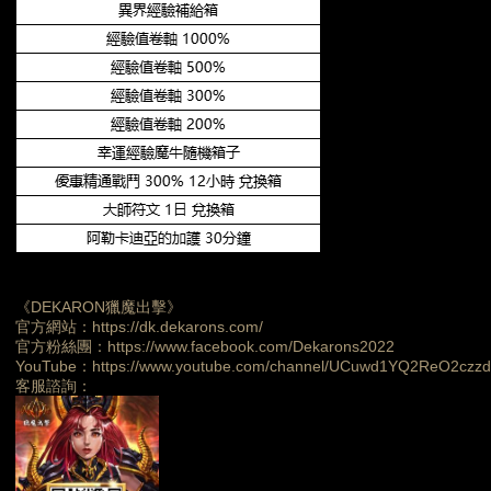
《DEKARON獵魔出擊》
官方網站：https://dk.dekarons.com/
官方粉絲團：https://www.facebook.com/Dekarons2022
YouTube：https://www.youtube.com/channel/UCuwd1YQ2ReO2czz
客服諮詢：