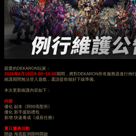
親愛的DEKARON玩家：
202
6
年
6月10日9
:00~1
4
:00
期間，將對DEKARON所有服務器進行例
維護期間無法登入遊戲，還請提前做好下線準備。
本次更新維護內容如下：
内容
優化 副本《阿特瑪聖所》
優化 新手援助禮包
新增 快速養成《成長任務》
夏日慶典
活動
開啟 海底藍洞限時開啟