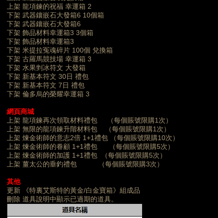
上架 龍項鍊的祝福 幸運箱 2
下架 武器鑲嵌石大發箱6 10個箱
下架 武器鑲嵌石大發箱6
下架 飾品材料幸運箱3 3個箱
下架 飾品材料幸運箱3
下架 米提拉冤魂碎片 100個 兌換箱
下架 古羅馬競技場 幸運箱 3
下架 水果剉冰符文 大發箱
下架 新基本符文 30日 禮包
下架 新基本符文 7日 禮包
下架 倫多烏的榮耀幸運箱 3
網頁商城
上架 龍項鍊再次領取材料禮包 （每個賬號限購1次）
上架 無限的龍項鍊升階材料包 （每個賬號限購1次）
上架 煉金術師的意志2倍 1+1禮包 （每個賬號限購10次）
上架 煉金術師的眷顧 1+1禮包 （每個賬號限購5次）
上架 煉金術師的加護 1+1禮包 （每個賬號限購5次）
上架 薑太公的垂釣禮包 （每個賬號限購3次）
其他
更新 《特裏艾斯特的黃金/白金寶箱》組成品
刪除 道具說明中顯示已過期的道具。