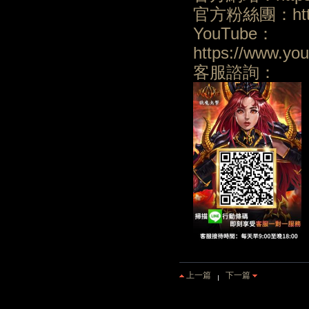
官方粉絲團：https:
YouTube：
https://www.y
客服諮詢：
上一篇
下一篇