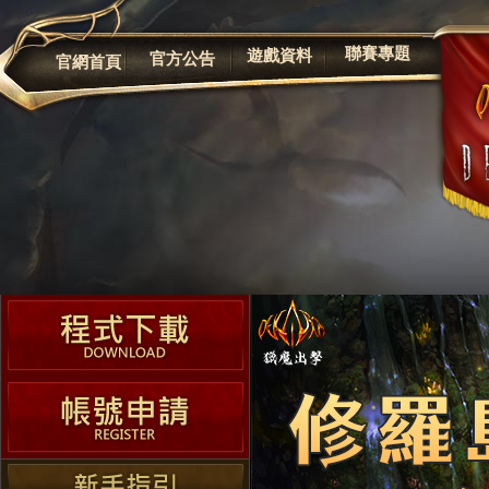
公告
聯賽專題
遊戲資料
官方公告
官網首頁