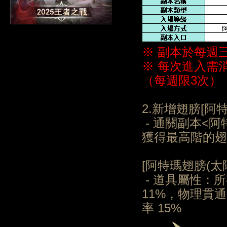
※ 副本於每週
※ 每次進入需消
（每週限3次）
2.新增翅膀[阿
- 通關副本<阿
獲得最高階的翅
[阿特瑪翅膀(太陽
- 道具屬性：所
11%，物理貫通
率 15%