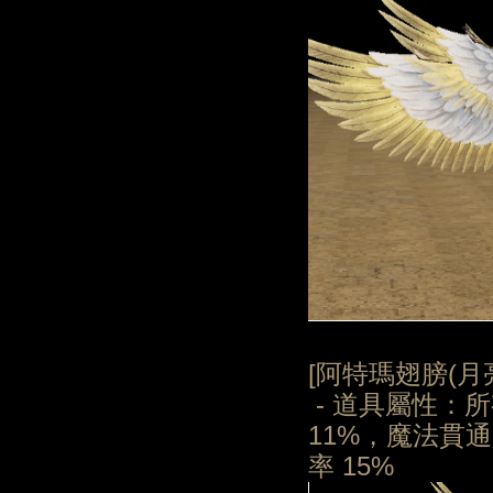
[阿特瑪翅膀(月亮
- 道具屬性：所
11%，魔法貫通
率 15%