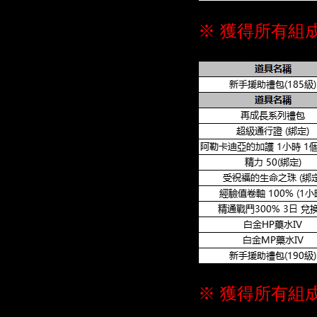
※ 獲得所有組
※ 獲得所有組