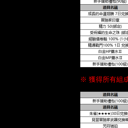
※ 獲得所有組