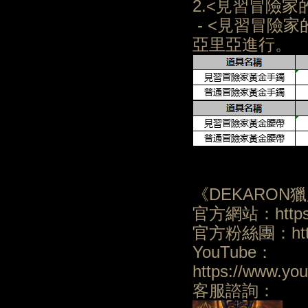
2.<見習冒險家
- <見習冒險
亞里亞進行。
《DEKARON
官方網站：https:/
官方粉絲團：https:
YouTube：
https://www.y
客服諮詢：