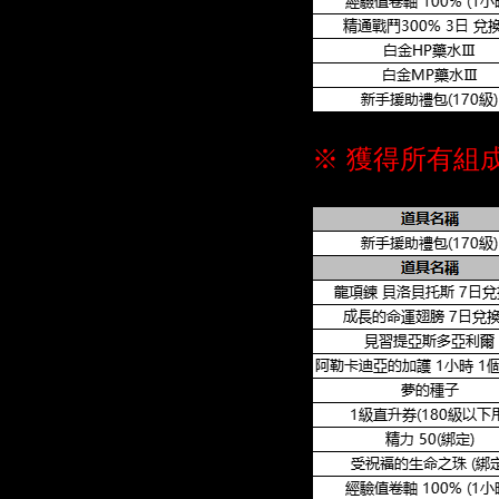
※ 獲得所有組