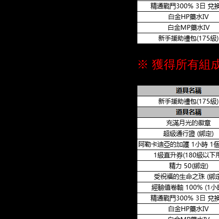
※ 獲得所有組