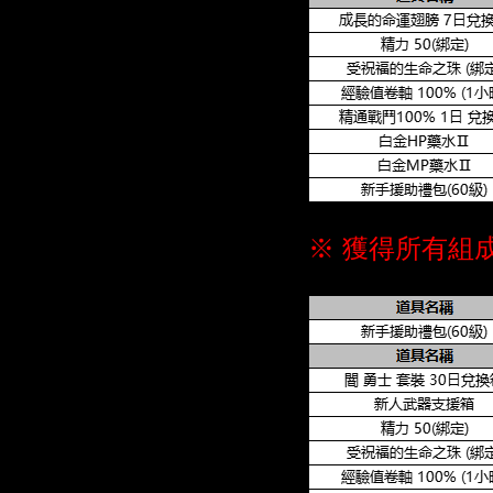
※ 獲得所有組