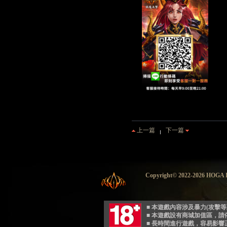
上一篇
下一篇
Copyright© 2022-2026 HO
■ 本遊戲內容涉及暴力(攻擊
■ 本遊戲設有商城加值區，
■ 長時間進行遊戲，容易影