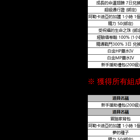
※ 獲得所有組