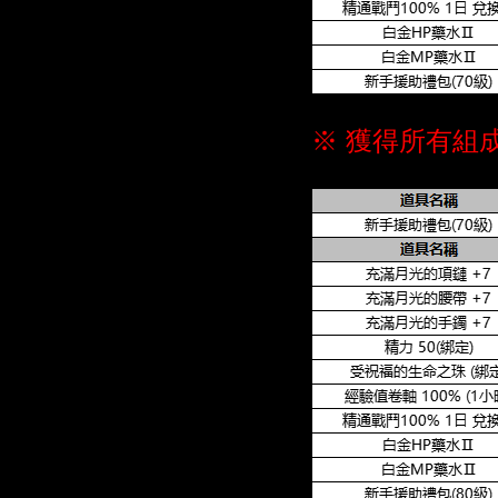
※ 獲得所有組