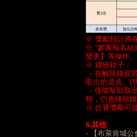
※ 獎勵預計將
※ “參賽報名
變更】等操作。
※ 鑲嵌鉗子：
- 在解除鑲嵌
取出的道具。(
- 僅能幫助取
時，仍會移除鑲
※ 比賽獎勵可
6.其他
- 【布萊肯城