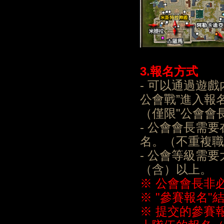
3.報名方式
- 可以通過遊戲
公會戰”進入報
（僅限"公會會
- 公會會長需
名。（不重複職
- 公會等級需
（含）以上。
※ 公會會長非
※ "參賽報名
※ 提交的參賽