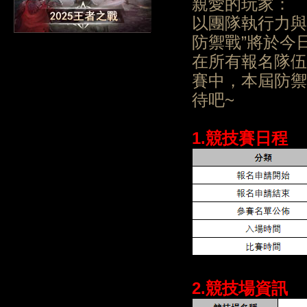
親愛的玩家：
以團隊執行力與
防禦戰”將於今
在所有報名隊伍
賽中，本屆防禦
待吧~
1.競技賽日程
2.競技場資訊