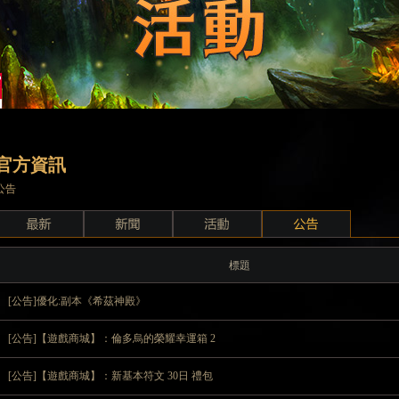
官方資訊
公告
標題
[公告]優化:副本《希茲神殿》
[公告]【遊戲商城】：倫多烏的榮耀幸運箱 2
[公告]【遊戲商城】：新基本符文 30日 禮包