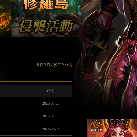
首頁
官方資訊
公告
時間
2026-08-05
2026-08-05
2026-08-05