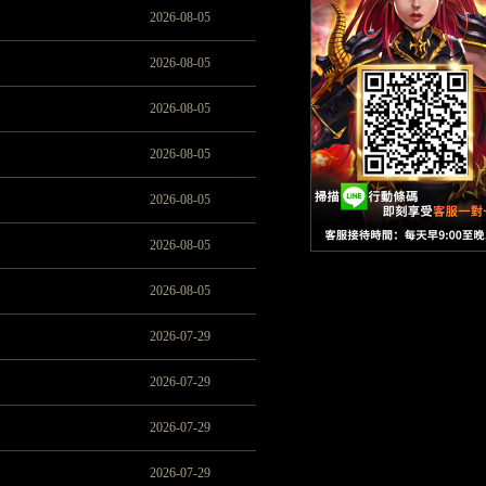
2026-08-05
2026-08-05
2026-08-05
2026-08-05
2026-08-05
2026-08-05
2026-08-05
2026-07-29
2026-07-29
2026-07-29
2026-07-29