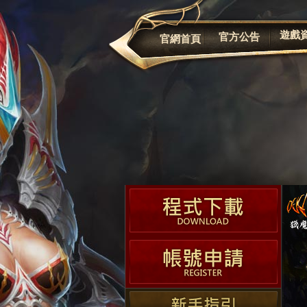
公告
遊戲
官方公告
官網首頁