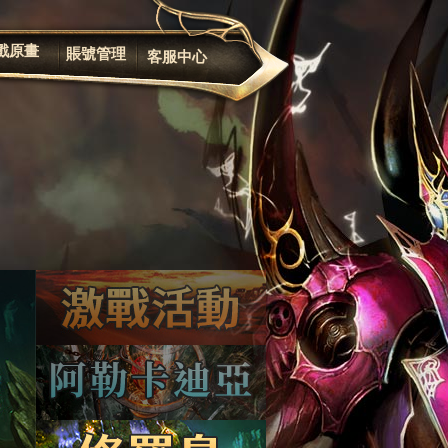
遊戲規章
修改密码
戲原畫
賬號管理
客服中心