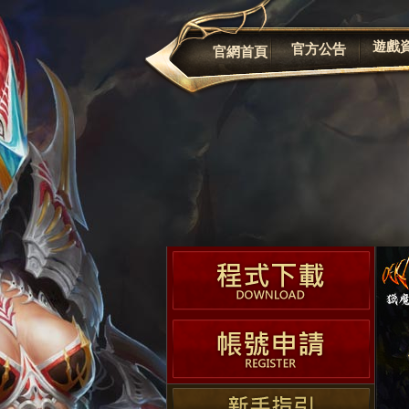
公告
遊戲
官方公告
官網首頁