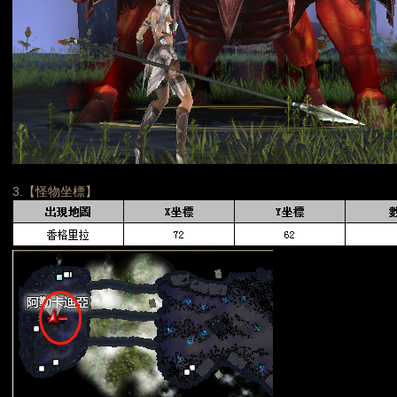
3.【怪物坐標】