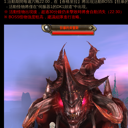
1.活動期間每週六晚22:00，在【香格里拉】將出現活動BOSS【狂暴
- 活動怪物將僅在“伺服器1的DK1頻道”中出現。
※ 活動怪物出現後，超過30分鐘仍未擊敗時將會自動消失（22:30）
※ BOSS怪物強度較高，建議組隊進行攻略。