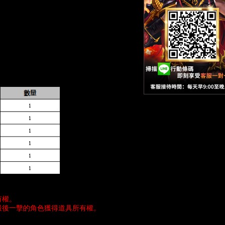
有權。
最後一擊的角色獲得道具所有權。