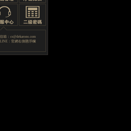
箱：cs@dekarons.com
LINE：官網右側懸浮欄