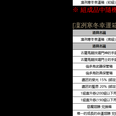
※ 組成品中隨
[凜冽寒冬幸運