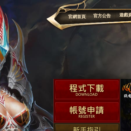
公告
遊戲
官方公告
官網首頁