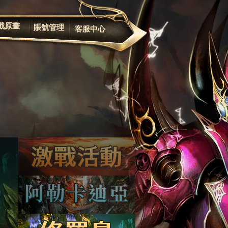
遊戲規章
修改密码
戲原畫
賬號管理
客服中心