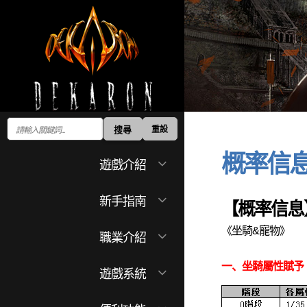
搜尋
重設
概率信
EXPAND
遊戲介紹
CHILD
MENU
EXPAND
新手指南
【概率信息
CHILD
MENU
EXPAND
《坐騎&寵物》
職業介紹
CHILD
MENU
一、坐騎屬性賦予
EXPAND
遊戲系統
CHILD
MENU