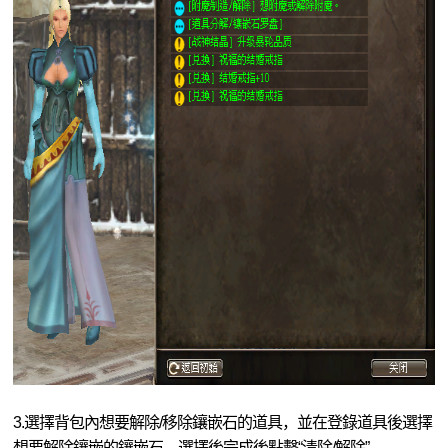
3.選擇背包內想要解除/移除鑲嵌石的道具，並在登錄道具後選擇
想要解除鑲嵌的鑲嵌石。選擇後完成後點擊“清除/解除”。