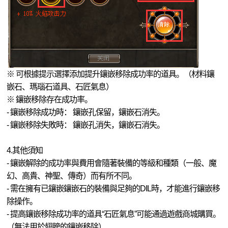
※ 可根據提示選擇添加提升鑲嵌移除成功率的道具。（材料鑲
嵌石、瑪瑙石道具、石匠氣息）
※ 鑲嵌移除存在成功率。
- 鑲嵌移除成功時： 鑲嵌孔保留，鑲嵌石消失。
- 鑲嵌移除失敗時： 鑲嵌孔消失，鑲嵌石消失。
4.其他須知
- 鑲嵌解除的成功率與費用會隨著裝備的等級和種類（一般、魔
幻、高貴、神聖、傳奇）而有所不同。
- 需在擁有已鑲嵌鑲嵌石的裝備與足夠的DIL時，才能進行鑲嵌移
除操作。
- 提高鑲嵌移除成功率的道具“石匠氣息”可能通過遊戲商城購買。
（無法用於翅膀的鑲嵌移除）