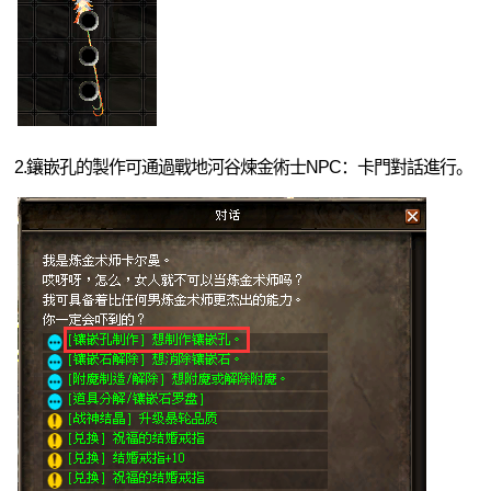
DEKARON
2.鑲嵌孔的製作可通過戰地河谷煉金術士NPC：卡門對話進行。