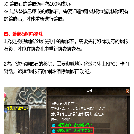
※ 鑲嵌石的鑲嵌過程為100%成功。
※ 無法替換已鑲嵌的鑲嵌石，需要通過“鑲嵌移除”功能移除現有
的鑲嵌石，才能重新進行鑲嵌。
四、鑲嵌石解除/移除
1.為更換已鑲嵌於鑲嵌孔中的鑲嵌石，需要先行移除現有的鑲嵌
石後，才能在鑲嵌孔中重新鑲嵌鑲嵌石。
2.為了進行鑲嵌石的移除，需要與戰地河谷煉金術士NPC：卡門
對話，選擇“[鑲嵌石解除]想消除鑲嵌石”功能。