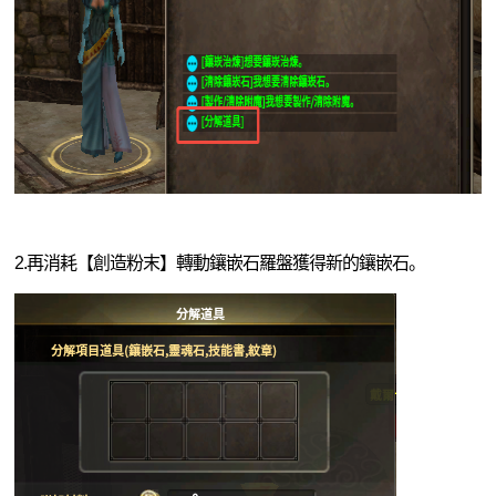
2.再消耗【創造粉末】轉動鑲嵌石羅盤獲得新的鑲嵌石。