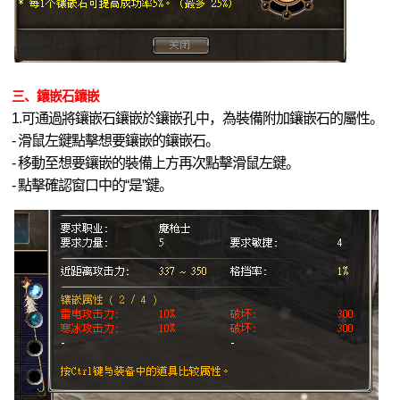
三、鑲嵌石鑲嵌
1.可通過將鑲嵌石鑲嵌於鑲嵌孔中，為裝備附加鑲嵌石的屬性。
- 滑鼠左鍵點擊想要鑲嵌的鑲嵌石。
- 移動至想要鑲嵌的裝備上方再次點擊滑鼠左鍵。
- 點擊確認窗口中的“是”鍵。