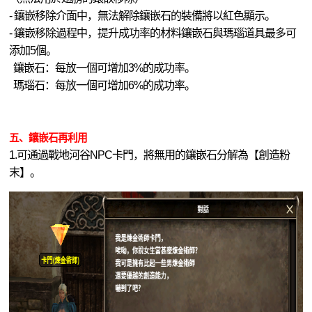
- 鑲嵌移除介面中，無法解除鑲嵌石的裝備將以紅色顯示。
- 鑲嵌移除過程中，提升成功率的材料鑲嵌石與瑪瑙道具最多可
添加5個。
鑲嵌石：每放一個可增加3%的成功率。
瑪瑙石：每放一個可增加6%的成功率。
五、鑲嵌石再利用
1.可通過戰地河谷NPC卡門，將無用的鑲嵌石分解為【創造粉
末】。