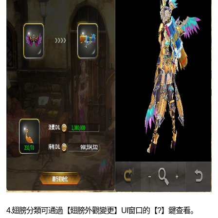
4.翅膀分類可通過【翅膀外觀變更】UI窗口的【?】鍵查看。