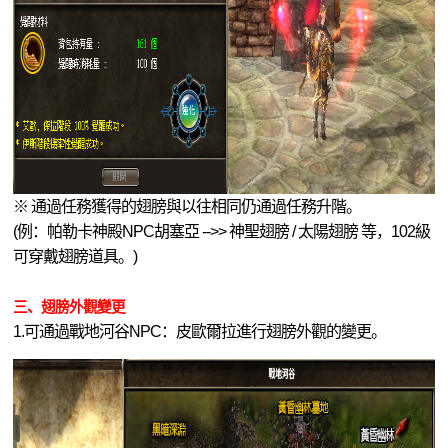
※ 通過任務獲得的翅膀與以往相同仍通過任務升階。
(例：帕勒卡神殿NPC胡塞亞 -->> 神聖翅膀 / 太陽翅膀 等，102級
可穿戴翅膀道具。)
三、翅膀外觀變更
1.可通過戰地河谷NPC：皮歐爾拉進行翅膀外觀的變更。