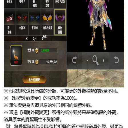
※ 根據翅膀道具所處的分類，可變更的外觀種類的數量不同。
※ 【翅膀外觀變更】的成功率為100%。
※ 無法變更為與道具原始外形相同的翅膀外觀。
※ 通過【翅膀外觀變更】獲得的新外觀將是基礎階段的外觀，
道具原本的覺醒屬性不受影響。
例：將覺醒階段為艾歐/傑拉/伊斯的蒼空翅膀道具外觀，變更為