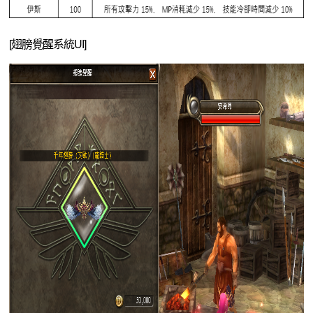
[翅膀覺醒系統UI]