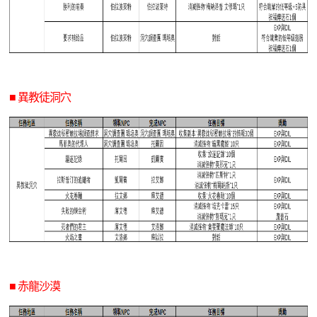
■ 異教徒洞穴
■ 赤龍沙漠