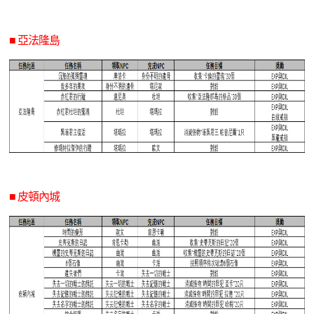
■ 亞法隆島
■ 皮頓內城