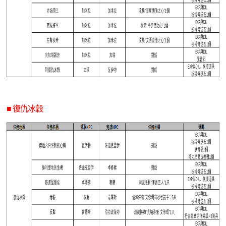
■ 復仇冰穀