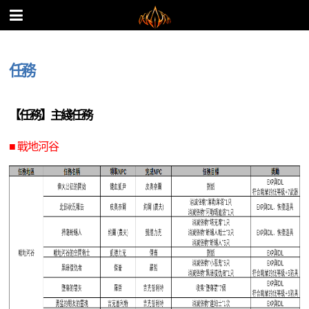
任務
【任務】主綫任務
■ 戰地河谷