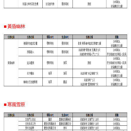
DEKARON
■ 黃昏幽林
■ 寒風雪原