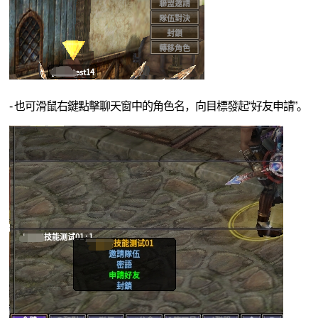
- 也可滑鼠右鍵點擊聊天窗中的角色名，向目標發起“好友申請”。