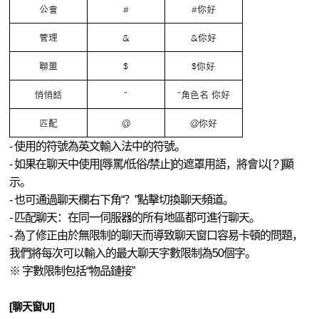
DEKARON
- 使用的符號為英文輸入法中的符號。
- 如果在聊天中使用[辱罵/低俗/禁止]的遮罩用語，將會以[ ? ]顯
示。
- 也可通過聊天欄右下角“？”點擊切換聊天頻道。
- 匹配聊天：在同一伺服器的所有地區都可進行聊天。
- 為了修正由於無限制的聊天而導致聊天窗口容易卡頓的問題，
我們將每次可以輸入的最大聊天字數限制為50個字。
※ 字數限制包括“物品鏈接”
[
聊天窗UI
]